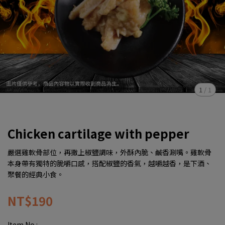
1
/
1
Chicken cartilage with pepper
嚴選雞軟骨部位，再撒上椒鹽調味，外酥內脆、鹹香涮嘴。雞軟骨
本身帶有獨特的脆嚼口感，搭配椒鹽的香氣，越嚼越香，是下酒、
聚餐的經典小食。
NT$190
Item No.: