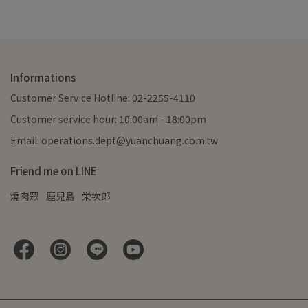
Informations
Customer Service Hotline: 02-2255-4110
Customer service hour: 10:00am - 18:00pm
Email: operations.dept@yuanchuang.com.tw
Friend me on LINE
燒肉眾
鹿兒島
栄次郎