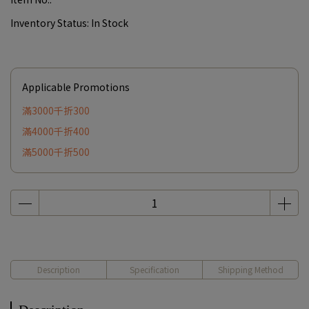
Inventory Status:
In Stock
Applicable Promotions
滿3000千折300
滿4000千折400
滿5000千折500
Description
Specification
Shipping Method