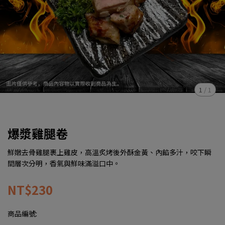
1
/
1
爆漿雞腿卷
鮮嫩去骨雞腿裹上雞皮，高溫炙烤後外酥金黃、內餡多汁，咬下瞬
間層次分明，香氣與鮮味滿溢口中。
NT$230
商品編號: