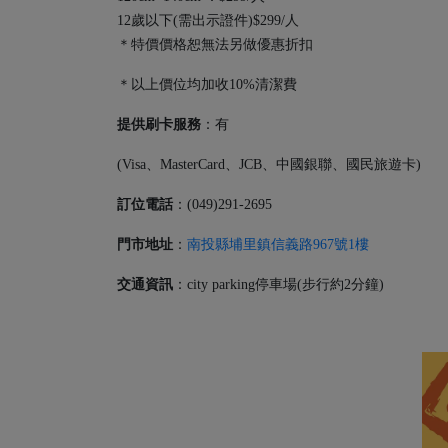
12歲以下(需出示證件)$299/人
＊特價價格恕無法另做優惠折扣
＊以上價位均加收10%清潔費
提供刷卡服務
：有
(Visa、MasterCard、JCB、中國銀聯、國民旅遊卡)
訂位電話
：(049)291-2695
門市地址
：
南投縣埔里鎮信義路967號1樓
交通資訊
：city parking停車場(步行約2分鐘)