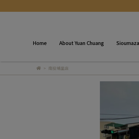
Home
About Yuan Chuang
Sioumaz
南投埔里店