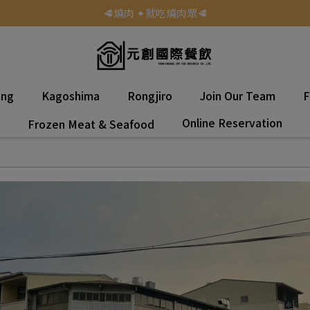
🥩燒肉 ✦就吃燒肉眾🥩
ang
Kagoshima
Rongjiro
Join Our Team
F
Online Reservation
Frozen Meat & Seafood