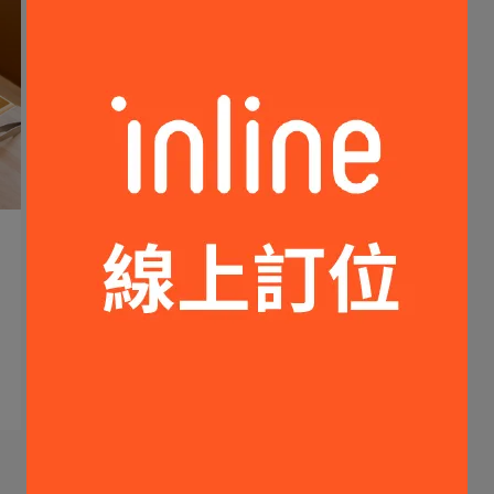
周芝庭 | 2023-12-26
燒肉眾新莊中正店(菜單)。加200元
就能吃到龍蝦～還有日本和牛/泰國
蝦吃到飽/啤酒無限暢飲＋「秋日海
大台北高CP值燒肉吃到飽│燒肉眾新莊中正店
鮮季」加碼升級海陸七品！新莊燒肉
(菜單)。加200⋯
吃到飽推薦！
Read More