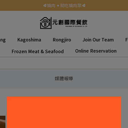
🥩燒肉 ✦就吃燒肉眾🥩
ang
Kagoshima
Rongjiro
Join Our Team
F
Online Reservation
Frozen Meat & Seafood
媒體報導